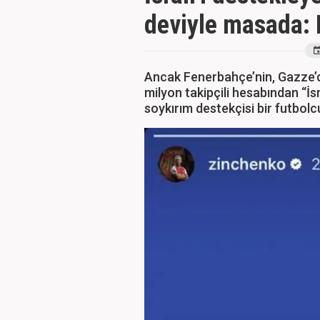
deviyle masada: H
Ancak Fenerbahçe’nin, Gazze’de
milyon takipçili hesabından “İs
soykırım destekçisi bir futbolc