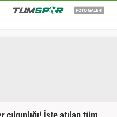
 çılgınlığı! İşte atılan tüm