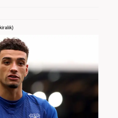
iralık)