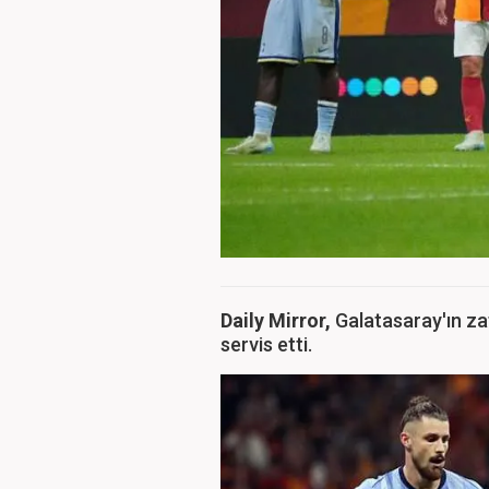
Daily Mirror,
Galatasaray'ın za
servis etti.