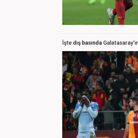
İşte
dış basında
Galatasaray'ın