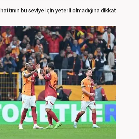
hattının bu seviye için yeterli olmadığına dikkat