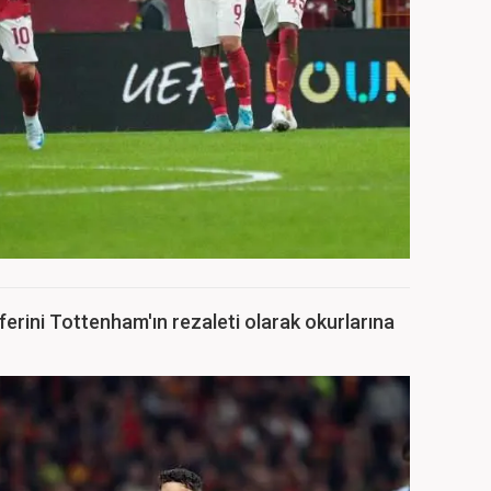
ferini Tottenham'ın rezaleti olarak okurlarına