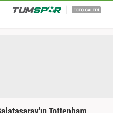
 Galatasaray'ın Tottenham