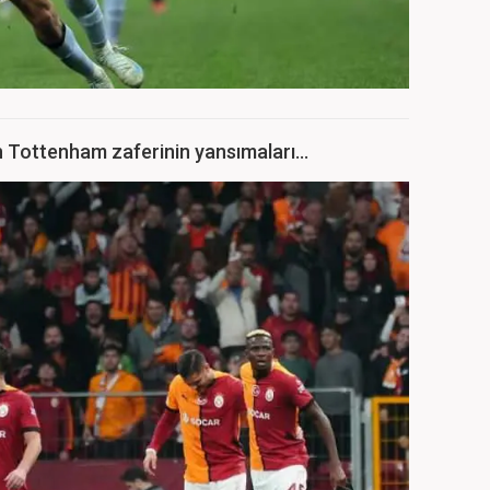
 Tottenham zaferinin yansımaları...