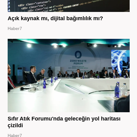
Açık kaynak mı, dijital bağımlılık mı?
Haber7
Sıfır Atık Forumu'nda geleceğin yol haritası
çizildi
Haber7