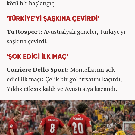
kötü bir başlangıç.
'TÜRKİYE'Yİ ŞAŞKINA ÇEVİRDİ'
Tuttosport:
Avustralyalı gençler, Türkiye'yi
şaşkına çevirdi.
'ŞOK EDİCİ İLK MAÇ'
Corriere Dello Sport:
Montella'nın şok
edici ilk maçı: Çelik bir gol fırsatını kaçırdı,
Yıldız etkisiz kaldı ve Avustralya kazandı.