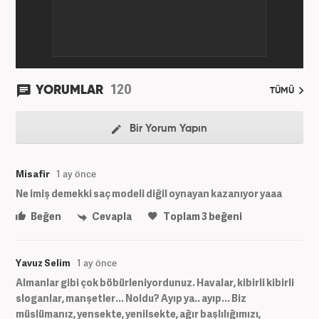
120
YORUMLAR
TÜMÜ
Bir Yorum Yapın
Misafir
1 ay önce
Ne imiş demekki saç modeli diğil oynayan kazanıyor yaaa
Beğen
Cevapla
Toplam
3
beğeni
Yavuz Selim
1 ay önce
Almanlar gibi çok böbürleniyordunuz. Havalar, kibirli kibirli
sloganlar, manşetler... Noldu? Ayıp ya.. ayıp... Biz
müslümanız, yensekte, yenilsekte, ağır başlılığımızı,