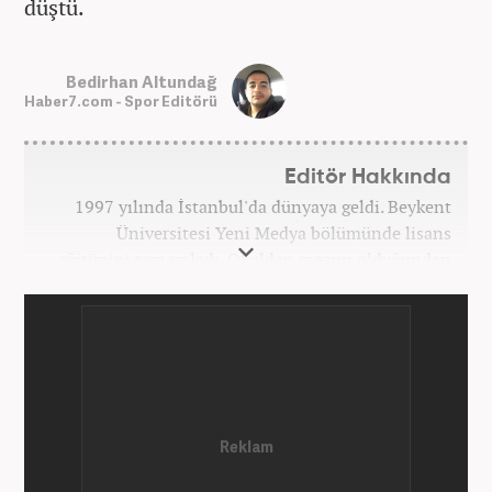
düştü.
Bedirhan Altundağ
Haber7.com - Spor Editörü
Editör Hakkında
1997 yılında İstanbul'da dünyaya geldi. Beykent
Üniversitesi Yeni Medya bölümünde lisans
eğitimini tamamladı. Okuldan mezun olduğundan
bu yana medya sektörünün birçok kuruluşunda spor
editörü ve spor muhabiri pozisyonlarında çalıştı.
Kariyerine Mart 2026'dan beri Haber7.com'da spor
editörü olarak devam etmektedir.