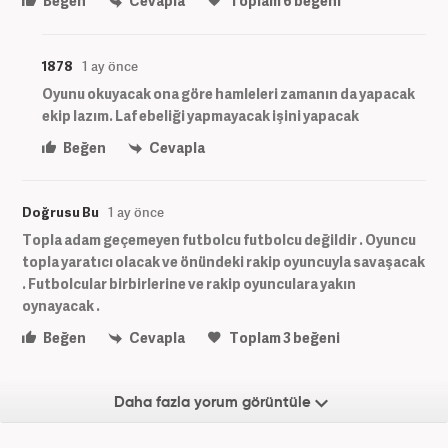
Beğen
Cevapla
Toplam
6
beğeni
1878
1 ay önce
Oyunu okuyacak ona göre hamleleri zamanın da yapacak
ekip lazım. Laf ebeliği yapmayacak işini yapacak
Beğen
Cevapla
Doğrusu Bu
1 ay önce
Topla adam geçemeyen futbolcu futbolcu değildir . Oyuncu
topla yaratıcı olacak ve önündeki rakip oyuncuyla savaşacak
. Futbolcular birbirlerine ve rakip oyunculara yakın
oynayacak .
Beğen
Cevapla
Toplam
3
beğeni
Daha fazla yorum görüntüle