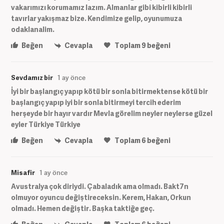
vakarımızı korumamız lazım. Almanlar gibi kibirli kibirli
tavırlar yakışmaz bize. Kendimize gelip, oyunumuza
odaklanalim.
Beğen
Cevapla
Toplam
9
beğeni
Sevdamız bir
1 ay önce
İyi bir başlangıç yapıp kötü bir sonla bitirmektense kötü bir
başlangıç yapıp iyi bir sonla bitirmeyi tercih ederim
herşeyde bir hayır vardır Mevla görelim neyler neylerse güzel
eyler Türkiye Türkiye
Beğen
Cevapla
Toplam
6
beğeni
Misafir
1 ay önce
Avustralya çok diriydi. Çabaladık ama olmadı. Bakt7n
olmuyor oyuncu değiştireceksin. Kerem, Hakan, Orkun
olmadı. Hemen değiştir. Başka taktiğe geç.