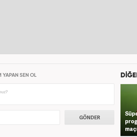
DİĞE
M YAPAN SEN OL
Süpe
GÖNDER
prog
maçı