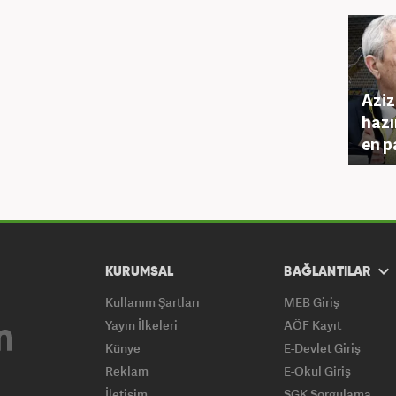
Aziz
hazı
en p
KURUMSAL
BAĞLANTILAR
Kullanım Şartları
MEB Giriş
Yayın İlkeleri
AÖF Kayıt
Künye
E-Devlet Giriş
Reklam
E-Okul Giriş
İletişim
SGK Sorgulama