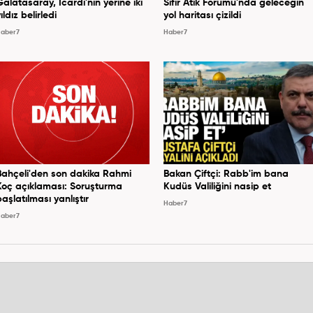
Galatasaray, Icardi'nin yerine iki
Sıfır Atık Forumu'nda geleceğin
ıldız belirledi
yol haritası çizildi
aber7
Haber7
Bahçeli'den son dakika Rahmi
Bakan Çiftçi: Rabb'im bana
Koç açıklaması: Soruşturma
Kudüs Valiliğini nasip et
başlatılması yanlıştır
Haber7
aber7