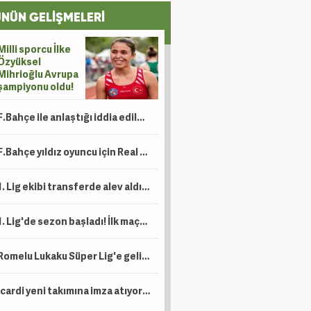
NÜN GELİŞMELERİ
Milli sporcu İlke
Özyüksel
Mihrioğlu Avrupa
şampiyonu oldu!
F.Bahçe ile anlaştığı iddia edilmişti! Hakan'dan açıklama
F.Bahçe yıldız oyuncu için Real Madrid ile anlaştı!
1. Lig ekibi transferde alev aldı! 15 futbolcuyu birden açıkladılar
1. Lig'de sezon başladı! İlk maçta 2-1 kazandılar
Romelu Lukaku Süper Lig'e geliyor mu? Beşiktaş ve Fenerbahçe detayı
Icardi yeni takımına imza atıyor! Ev bakmaya bile başladı