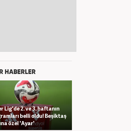
R HABERLER
r Lig'de 2. ve 3. haftanın
ramları belli oldu! Beşiktaş
na özel 'Ayar'