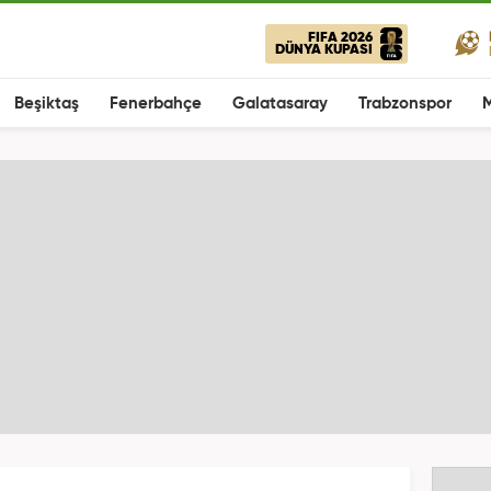
FIFA 2026
DÜNYA KUPASI
Beşiktaş
Fenerbahçe
Galatasaray
Trabzonspor
M