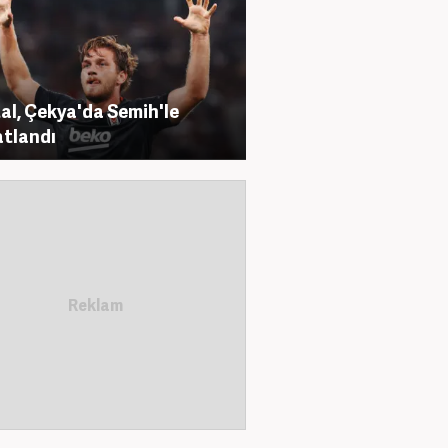
al, Çekya'da Semih'le
tlandı