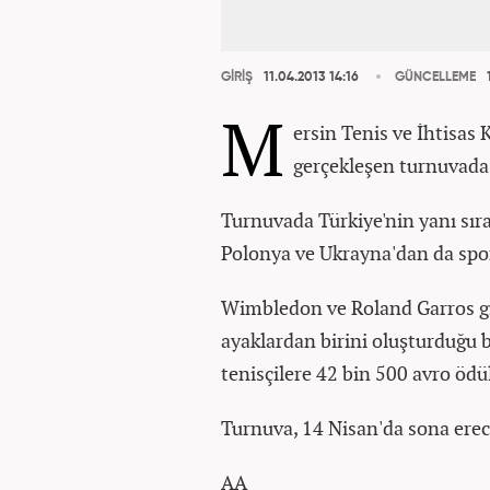
GİRİŞ
11.04.2013 14:16
GÜNCELLEME
1
M
ersin Tenis ve İhtisas
gerçekleşen turnuvada
Turnuvada Türkiye'nin yanı sıra
Polonya ve Ukrayna'dan da spor
Wimbledon ve Roland Garros gib
ayaklardan birini oluşturduğu 
tenisçilere 42 bin 500 avro ödül 
Turnuva, 14 Nisan'da sona erec
AA