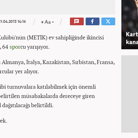
1.04.2013 14:16
Kart
 Kulübü'nün (METİK) ev sahipliğinde ikincisi
kana
, 64
spor
cu yarışıyor.
 Almanya, İtalya, Kazakistan, Sırbistan, Fransa,
cular yer alıyor.
i turnuvalara katılabilmek için önemli
belirtilen müsabakalarda dereceye giren
dağıtılacağı belirtildi.
ek.