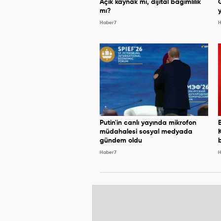
Açık kaynak mı, dijital bağımlılık
mı?
y
Haber7
H
Putin'in canlı yayında mikrofon
müdahalesi sosyal medyada
gündem oldu
Haber7
H