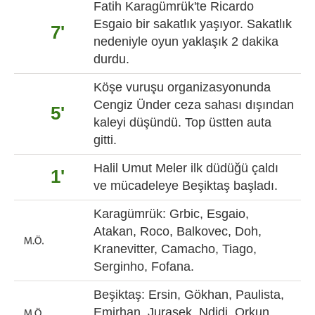
Fatih Karagümrük'te Ricardo
Esgaio bir sakatlık yaşıyor. Sakatlık
7'
nedeniyle oyun yaklaşık 2 dakika
durdu.
Köşe vuruşu organizasyonunda
Cengiz Ünder ceza sahası dışından
5'
kaleyi düşündü. Top üstten auta
gitti.
Halil Umut Meler ilk düdüğü çaldı
1'
ve mücadeleye Beşiktaş başladı.
Karagümrük: Grbic, Esgaio,
Atakan, Roco, Balkovec, Doh,
Kranevitter, Camacho, Tiago,
Serginho, Fofana.
Beşiktaş: Ersin, Gökhan, Paulista,
Emirhan, Jurasek, Ndidi, Orkun,