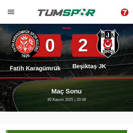
Hakem : Halil Umut Meler
Stadyum : Atatürk Olimpiyat
0
2
Beşiktaş JK
Fatih Karagümrük
Maç Sonu
30 Kasım 2025 | 20:00