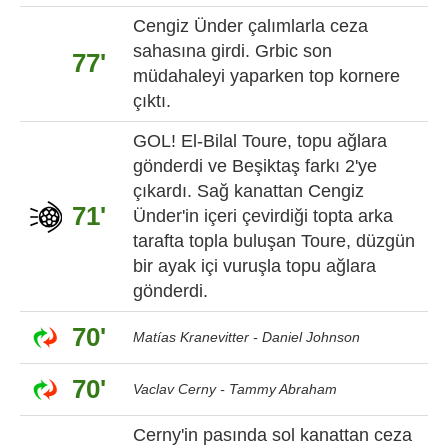
Cengiz Ünder çalımlarla ceza
sahasına girdi. Grbic son
77'
müdahaleyi yaparken top kornere
çıktı.
GOL! El-Bilal Toure, topu ağlara
gönderdi ve Beşiktaş farkı 2'ye
çıkardı. Sağ kanattan Cengiz
71'
Ünder'in içeri çevirdiği topta arka
tarafta topla buluşan Toure, düzgün
bir ayak içi vuruşla topu ağlara
gönderdi.
70'
Matías Kranevitter - Daniel Johnson
70'
Vaclav Cerny - Tammy Abraham
Cerny'in pasında sol kanattan ceza