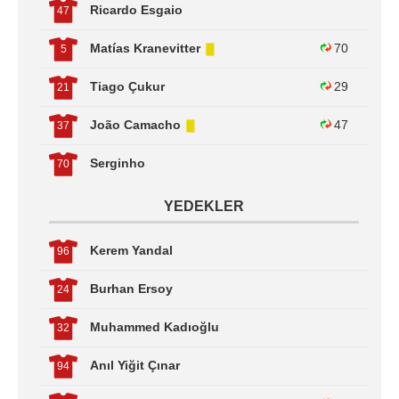
Ricardo Esgaio
47
Matías Kranevitter
70
5
Tiago Çukur
29
21
João Camacho
47
37
Serginho
70
YEDEKLER
Kerem Yandal
96
Burhan Ersoy
24
Muhammed Kadıoğlu
32
Anıl Yiğit Çınar
94