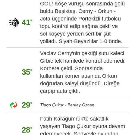
GOL! Köşe vuruşu sonrasında golü
buldu Beşiktaş. Cerny - Orkun -
Jota üçgeninde Portekizli futbolcu
41'
topu kontrol edip sağına çekti ve
sol köşeye yerden sert bir şut
yolladı. Siyah-Beyazlılar 1-0 önde.
Vaclav Cerny'nin çektiği şutu kaleci
Grbic tek hamlede kontrol edemedi.
Kornere çeldi. Sonrasında
35'
kullanılan korner atışında Orkun
doğrudan kaleyi düşündü. Direğe
çarpıp auta çıktı.
29'
Tiago Çukur - Berkay Özcan
Fatih Karagümrük'te sakatlık
yaşayan Tiago Çukur oyuna devam
28'
edemeyecek. Sedyeyle oyundan