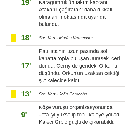
19'
Karagümrük'ün takım kaptanı
Atakan'ı çağırarak "daha dikkatli
olmaları" noktasında uyarıda
bulundu.
18'
Sarı Kart - Matías Kranevitter
Paulista'nın uzun pasında sol
kanatta topla buluşan Jurasek içeri
17'
döndü. Cerny de gerideki Orkun'u
düşündü. Orkun'un uzaktan çektiği
şut kalecide kaldı.
13'
Sarı Kart - João Camacho
Köşe vuruşu organizasyonunda
9'
Jota iyi yükselip topu kaleye yolladı.
Kaleci Grbic güçlükle çıkarabildi.