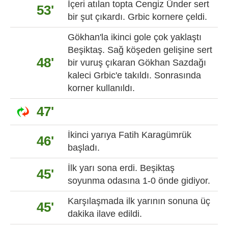
İçeri atılan topta Cengiz Ünder sert
53'
bir şut çıkardı. Grbic kornere çeldi.
Gökhan'la ikinci gole çok yaklaştı
Beşiktaş. Sağ köşeden gelişine sert
48'
bir vuruş çıkaran Gökhan Sazdağı
kaleci Grbic'e takıldı. Sonrasında
korner kullanıldı.
47'
İkinci yarıya Fatih Karagümrük
46'
başladı.
İlk yarı sona erdi. Beşiktaş
45'
soyunma odasına 1-0 önde gidiyor.
Karşılaşmada ilk yarının sonuna üç
45'
dakika ilave edildi.