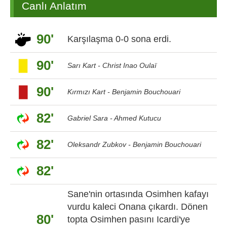
Canlı Anlatım
90'
Karşılaşma 0-0 sona erdi.
90'
Sarı Kart - Christ Inao Oulaï
90'
Kırmızı Kart - Benjamin Bouchouari
82'
Gabriel Sara - Ahmed Kutucu
82'
Oleksandr Zubkov - Benjamin Bouchouari
82'
Sane'nin ortasında Osimhen kafayı
vurdu kaleci Onana çıkardı. Dönen
80'
topta Osimhen pasını Icardi'ye