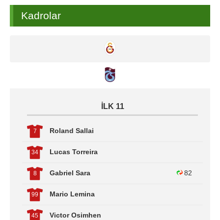
Kadrolar
İLK 11
Roland Sallai
7
Lucas Torreira
34
Gabriel Sara
82
8
Mario Lemina
99
Victor Osimhen
45