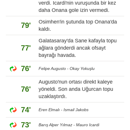
verdi. Icardi'nin vuruşunda bir kez
daha Onana gole izin vermedi.
Osimhen'in şutunda top Onana'da
79'
kaldı.
Galatasaray'da Sane kafayla topu
77'
ağlara gönderdi ancak ofsayt
bayrağı havada.
76'
Felipe Augusto - Okay Yokuşlu
Augusto'nun ortası direkt kaleye
76'
yöneldi. Son anda Uğurcan topu
uzaklaştırdı.
74'
Eren Elmalı - Ismail Jakobs
73'
Barış Alper Yılmaz - Mauro Icardi