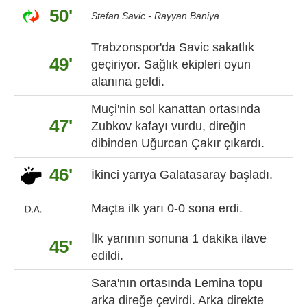
50'
Stefan Savic - Rayyan Baniya
Trabzonspor'da Savic sakatlık
49'
geçiriyor. Sağlık ekipleri oyun
alanına geldi.
Muçi'nin sol kanattan ortasında
47'
Zubkov kafayı vurdu, direğin
dibinden Uğurcan Çakır çıkardı.
46'
İkinci yarıya Galatasaray başladı.
Maçta ilk yarı 0-0 sona erdi.
İlk yarının sonuna 1 dakika ilave
45'
edildi.
Sara'nın ortasında Lemina topu
arka direğe çevirdi. Arka direkte