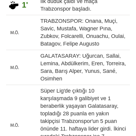
İlk düdük çaldı ve maça
1'
Trabzonspor başladı.
TRABZONSPOR: Onana, Muçi,
Savic, Mustafa, Wagner Pına,
Zubkov, Folcarelli, Onuachu, Oulai,
Batagov, Felipe Augusto
GALATASARAY: Uğurcan, Sallai,
Lemina, Abdülkerim, Eren, Torreira,
Sara, Barış Alper, Yunus, Sané,
Osimhen
Süper Lig'de çıktığı 10
karşılaşmada 9 galibiyet ve 1
beraberlik yaşayan Galatasaray,
topladığı 28 puanla en yakın
takipçisi Trabzonspor'un 5 puan
önünde 11. haftaya lider girdi. İkinci