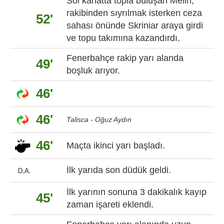
Sol kanatta topla buluşan Melih,
rakibinden sıyrılmak isterken ceza
52'
sahası önünde Skriniar araya girdi
ve topu takımına kazandırdı.
Fenerbahçe rakip yarı alanda
49'
boşluk arıyor.
46'
46'
Talisca - Oğuz Aydın
46'
Maçta ikinci yarı başladı.
İlk yarıda son düdük geldi.
İlk yarının sonuna 3 dakikalık kayıp
45'
zaman işareti eklendi.