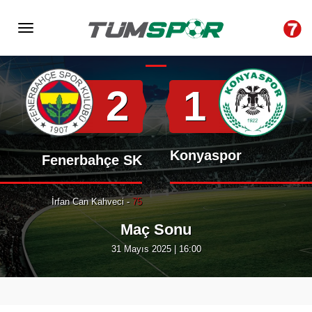
Hakem : Oğuzhan Çakır
Stadyum : Ülker Stadyumu
2
1
Konyaspor
Fenerbahçe SK
İrfan Can Kahveci -
75
Maç Sonu
31 Mayıs 2025 | 16:00