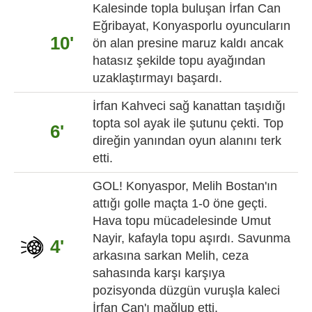
Kalesinde topla buluşan İrfan Can
Eğribayat, Konyasporlu oyuncuların
10'
ön alan presine maruz kaldı ancak
hatasız şekilde topu ayağından
uzaklaştırmayı başardı.
İrfan Kahveci sağ kanattan taşıdığı
topta sol ayak ile şutunu çekti. Top
6'
direğin yanından oyun alanını terk
etti.
GOL! Konyaspor, Melih Bostan'ın
attığı golle maçta 1-0 öne geçti.
Hava topu mücadelesinde Umut
Nayir, kafayla topu aşırdı. Savunma
4'
arkasına sarkan Melih, ceza
sahasında karşı karşıya
pozisyonda düzgün vuruşla kaleci
İrfan Can'ı mağlup etti.