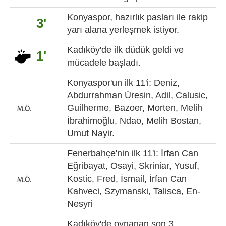
Konyaspor, hazırlık pasları ile rakip
3'
yarı alana yerleşmek istiyor.
Kadıköy'de ilk düdük geldi ve
1'
mücadele başladı.
Konyaspor'un ilk 11'i: Deniz,
Abdurrahman Üresin, Adil, Calusic,
Guilherme, Bazoer, Morten, Melih
İbrahimoğlu, Ndao, Melih Bostan,
Umut Nayir.
Fenerbahçe'nin ilk 11'i: İrfan Can
Eğribayat, Osayi, Skriniar, Yusuf,
Kostic, Fred, İsmail, İrfan Can
Kahveci, Szymanski, Talisca, En-
Nesyri
Kadıköy'de oynanan son 3