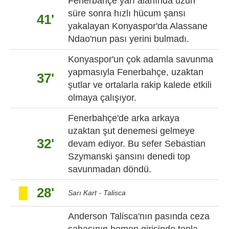
Fenerbahçe yarı alanında uzun
süre sonra hızlı hücum şansı
41'
yakalayan Konyaspor'da Alassane
Ndao'nun pası yerini bulmadı.
Konyaspor'un çok adamla savunma
yapmasıyla Fenerbahçe, uzaktan
37'
şutlar ve ortalarla rakip kalede etkili
olmaya çalışıyor.
Fenerbahçe'de arka arkaya
uzaktan şut denemesi gelmeye
32'
devam ediyor. Bu sefer Sebastian
Szymanski şansını denedi top
savunmadan döndü.
28'
Sarı Kart - Talisca
Anderson Talisca'nın pasında ceza
sahasının hemen girişinde topla