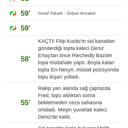
59'
İsmail Yüksek - Sofyan Amrabat
59'
KAÇTI! Filip Kostic'in sol kanattan
gönderdiği topta kaleci Deniz
Ertaş'tan önce Riechedly Bazoer
58'
topa müdahale yaptı. Boşta kalan
topta En-Nesyri, müsait pozisyonda
topu dışarı yolladı.
Rakip yarı alanda sağ çaprazda
Fred, topu aldıktan sonra
55'
bekletmeden ceza sahasına
ortaladı. Meşin yuvarlak kaleci
Deniz'de kaldı.