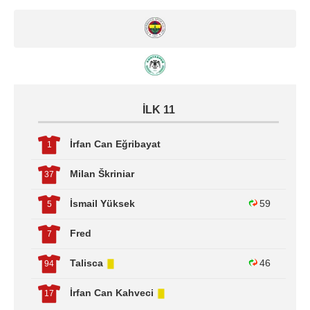
İLK 11
İrfan Can Eğribayat
1
Milan Škriniar
37
İsmail Yüksek
59
5
Fred
7
Talisca
46
94
İrfan Can Kahveci
17