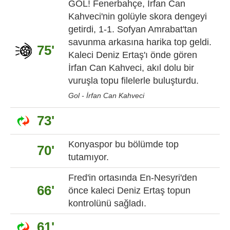
GOL! Fenerbahçe, İrfan Can
Kahveci'nin golüyle skora dengeyi
getirdi, 1-1. Sofyan Amrabat'tan
savunma arkasına harika top geldi.
75'
Kaleci Deniz Ertaş'ı önde gören
İrfan Can Kahveci, akıl dolu bir
vuruşla topu filelerle buluşturdu.
Gol - İrfan Can Kahveci
73'
Konyaspor bu bölümde top
70'
tutamıyor.
Fred'in ortasında En-Nesyri'den
66'
önce kaleci Deniz Ertaş topun
kontrolünü sağladı.
61'