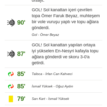
ofsayt.
GOL! Sol kanattan içeri çevrilen
topa Ömer Faruk Beyaz, muhteşem
90'
bir vole vuruşu yaptı ve topu ağlara
gönderdi.
Gol - Ömer Beyaz
GOL! Sol kanattan yapılan ortaya
iyi yükselen En-Nesyri kafayla topu
87'
ağlara gönderdi ve skoru 3-0'a
getirdi.
85'
Talisca - İrfan Can Kahveci
85'
İsmail Yüksek - Oğuz Aydın
79'
Sarı Kart - İsmail Yüksek