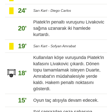
24'
Sarı Kart - Diego Carlos
Piatek'in penaltı vuruşunu Livakovic
20'
sağına uzanarak iki hamlede
kurtardı.
19'
Sarı Kart - Sofyan Amrabat
Kullanılan köşe vuruşunda Piatek'in
kafasını Livakovic çıkardı. Dönen
topu tamamlamak isteyen Duarte,
18'
Amrabat'ın müdahalesiyle yerde
kaldı. Hakem penaltı noktasını
gösterdi.
15'
Oyun taç atışıyla devam edecek.
Sol çaprazdan ceza sahasına