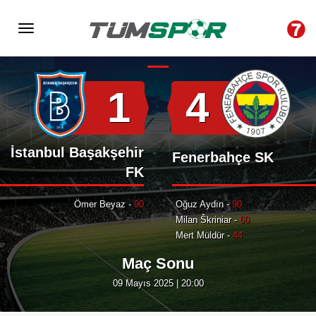
Hakem : Burak Pakkan
Stadyum : Başakşehir Fatih Terim
1
4
İstanbul Başakşehir
Fenerbahçe SK
FK
Ömer Beyaz -
90
Oğuz Aydın -
90
Milan Škriniar -
60
Mert Müldür -
44
Maç Sonu
09 Mayıs 2025 | 20:00