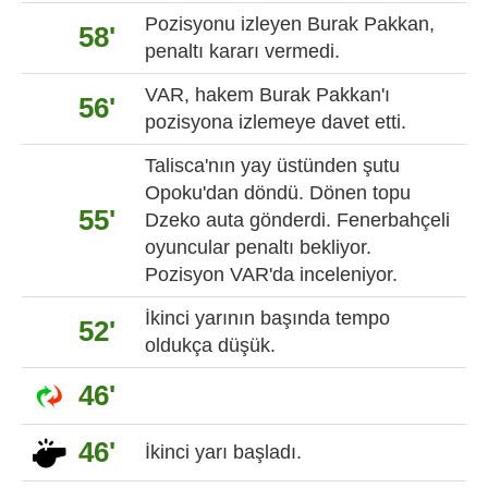
Pozisyonu izleyen Burak Pakkan,
58'
penaltı kararı vermedi.
VAR, hakem Burak Pakkan'ı
56'
pozisyona izlemeye davet etti.
Talisca'nın yay üstünden şutu
Opoku'dan döndü. Dönen topu
55'
Dzeko auta gönderdi. Fenerbahçeli
oyuncular penaltı bekliyor.
Pozisyon VAR'da inceleniyor.
İkinci yarının başında tempo
52'
oldukça düşük.
46'
46'
İkinci yarı başladı.